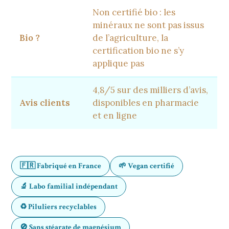
Non certifié bio : les
minéraux ne sont pas issus
Bio ?
de l’agriculture, la
certification bio ne s’y
applique pas
4,8/5 sur des milliers d’avis,
Avis clients
disponibles en pharmacie
et en ligne
🇫🇷 Fabriqué en France
🌱 Vegan certifié
🔬 Labo familial indépendant
♻️ Piluliers recyclables
🚫 Sans stéarate de magnésium