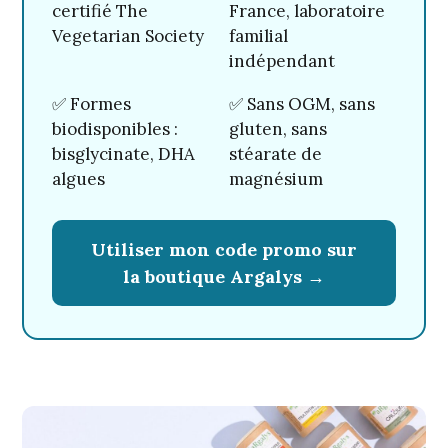
certifié The
France, laboratoire
Vegetarian Society
familial
indépendant
Santé au naturel
Code promo Argalys : -15% sur
✅ Formes
✅ Sans OGM, sans
toute la boutique avec
biodisponibles :
gluten, sans
CURIOSITE15
bisglycinate, DHA
stéarate de
algues
magnésium
Utiliser mon code promo sur
la boutique Argalys →