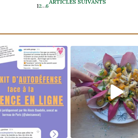
ARTICLES SUIVANTS
1
…
2
6