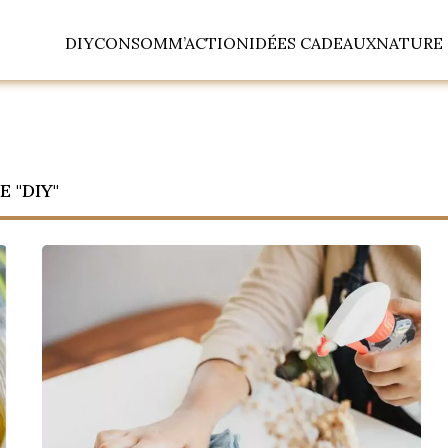
DIY
CONSOMM’ACTION
IDÉES CADEAUX
NATURE 
 "DIY"