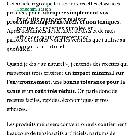
Cet article regroupe toutes mes recettes et astuces
Consomm'action
préférées pour
fabriquer simplement vos
Produits ménagers maison
produits ménagers naturels et non toxiques
.
naturels : recettes simples et
Après des années de lectures, de tests et de ratés
efficaces pour entretenir sa
parfois très drôles, voici les versions que j’utilise au
maison au naturel
quotidien !
Quand je dis « au naturel », j’entends des recettes qui
respectent trois critères : un
impact minimal sur
l’environnement
, une
bonne tolérance pour la
santé
et un
coût très réduit
. On parle donc de
recettes faciles, rapides, économiques et très
efficaces.
Les produits ménagers conventionnels contiennent
beaucoup de tensioactifs artificiels, parfums de