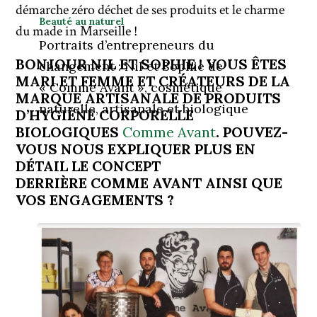
démarche zéro déchet de ses produits et le charme
Beauté au naturel
du made in Marseille !
Portraits d’entrepreneurs du
BONJOUR NIL ET SOPHIE ! VOUS ÊTES
changement : Nil et Sophie de
MARI ET FEMME ET CRÉATEURS DE LA
« Comme Avant », cosmétique
MARQUE ARTISANALE DE PRODUITS
naturelle, artisanale et biologique
D’HYGIÈNE CORPORELLE
BIOLOGIQUES
Comme Avant
. POUVEZ-
VOUS NOUS EXPLIQUER PLUS EN
DÉTAIL LE CONCEPT
DERRIÈRE COMME AVANT AINSI QUE
VOS ENGAGEMENTS ?