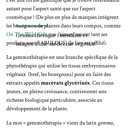
c’est une forme galénique que je trouve intéressante
autant pour l’aspect santé que sur l’aspect
cosmétique ! (De plus en plus de marques intègrent
les bourgeons de plantes dans leurs compos, comme
Santé au naturel
On The Wild Side
que j’aime d’amour tant ses
Gemmothérapie : bienfaits et
produits sont FABULOUS) (le lien est affilié).
usages d’une médecine végétale
La gemmothérapie est une branche spécifique de la
phytothérapie qui utilise les tissus embryonnaires
végétaux (bref, les bourgeons) pour en faire des
extraits appelés
macérats glycérinés
. Ces tissus
jeunes, en pleine croissance, contiennent une
richesse biologique particulière, associée au
développement de la plante.
Le mot « gemmothérapie » vient du latin
gemma
,