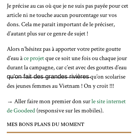
Je précise au cas où que je ne suis pas payée pour cet
article ni ne touche aucun pourcentage sur vos
dons. Cela me paraît important de le préciser,
d’autant plus sur ce genre de sujet !
Alors n’hésitez pas à apporter votre petite goutte
d’eau à
ce projet
que ce soit une fois ou chaque jour
durant la campagne, car c’est avec des gouttes d’eau
q̶u̶’̶o̶n̶ ̶f̶a̶i̶t̶ ̶d̶e̶s̶ ̶g̶r̶a̶n̶d̶e̶s̶ ̶r̶i̶v̶i̶è̶r̶e̶s̶ qu’on scolarise
des jeunes femmes au Vietnam ! On y croit !!!
→ Aller faire mon premier don sur
le site internet
de Goodeed
(responsive sur les mobiles).
MES BONS PLANS DU MOMENT