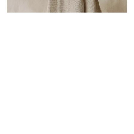
Le guide des vêtements en fibres naturelles
françaises : lin, chanvre, ortie et laine pour
une garde-robe durable !
LAISSER UN COMMENTAIRE
Votre adresse e-mail ne sera pas publiée.
Les champs
obligatoires sont indiqués avec
*