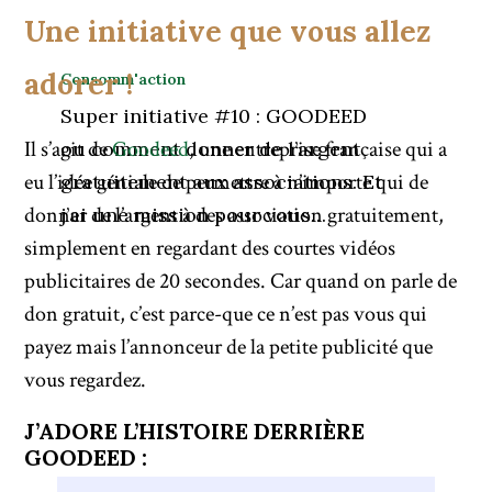
Une initiative que vous allez
adorer !
Consomm'action
Super initiative #10 : GOODEED
Il s’agit de
Goodeed
, une entreprise française qui a
ou comment donner de l’argent
eu l’idée géniale de permettre à n’importe qui de
gratuitement aux associations. Et
donner de l’argent à des association gratuitement,
j’ai une mission pour vous…
simplement en regardant des courtes vidéos
publicitaires de 20 secondes. Car quand on parle de
don gratuit, c’est parce-que ce n’est pas vous qui
payez mais l’annonceur de la petite publicité que
vous regardez.
J’ADORE L’HISTOIRE DERRIÈRE
GOODEED :