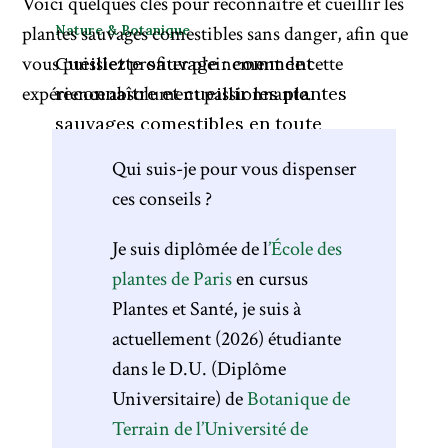
Voici quelques clés pour reconnaître et cueillir les
Nature & Botanique
plantes sauvages comestibles sans danger, afin que
vous puissiez profiter pleinement de cette
Cueillette sauvage : comment
expérience absolument passionnante.
reconnaître et cueillir les plantes
sauvages comestibles en toute
sécurité ?
Qui suis-je pour vous dispenser
ces conseils ?
Je suis diplômée de l
’École des
plantes de Paris
en cursus
Plantes et Santé, je suis à
actuellement (2026) étudiante
dans le D.U. (Diplôme
Universitaire) de
Botanique de
Terrain de l’Université de